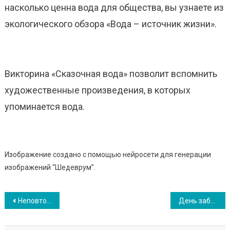
насколько ценна вода для общества, вы узнаете из
экологического обзора «Вода – источник жизни».
Викторина «Сказочная вода» позволит вспомнить
художественные произведения, в которых
упоминается вода.
Изображение создано с помощью нейросети для генерации
изображений “Шедеврум”.
Навигация
Неповторимый мир поэта
День заботы о памятниках истории и культуры
по