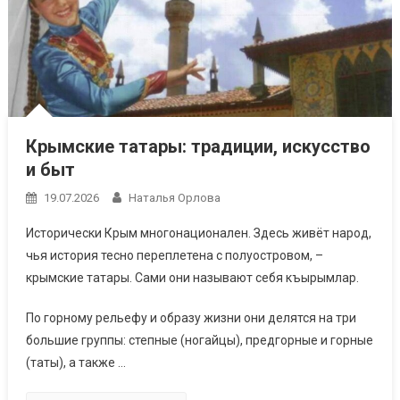
Крымские татары: традиции, искусство
и быт
19.07.2026
Наталья Орлова
Исторически Крым многонационален. Здесь живёт народ,
чья история тесно переплетена с полуостровом, –
крымские татары. Сами они называют себя къырымлар.
По горному рельефу и образу жизни они делятся на три
большие группы: степные (ногайцы), предгорные и горные
(таты), а также …