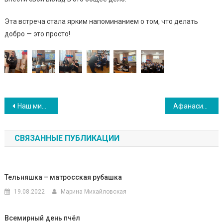
Эта встреча стала ярким напоминанием о том, что делать
добро — это просто!
Навигация
Наш мир без терроризма: Учимся быть бдительными
Афанасий Фет – поэт чистого искусства
по
СВЯЗАННЫЕ ПУБЛИКАЦИИ
записям
Тельняшка – матросская рубашка
19.08.2022
Марина Михайловская
Всемирный день пчёл