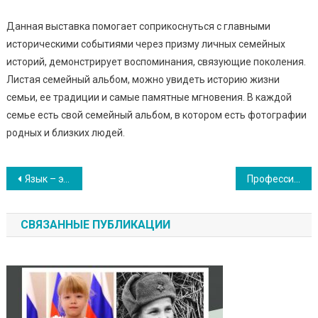
Данная выставка помогает соприкоснуться с главными
историческими событиями через призму личных семейных
историй, демонстрирует воспоминания, связующие поколения.
Листая семейный альбом, можно увидеть историю жизни
семьи, ее традиции и самые памятные мгновения. В каждой
семье есть свой семейный альбом, в котором есть фотографии
родных и близких людей.
Навигация
Язык – это душа народа
Профессия – Родину защищать
по
СВЯЗАННЫЕ ПУБЛИКАЦИИ
записям