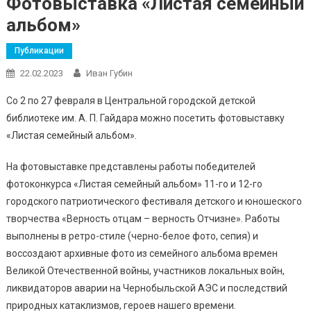
Фотовыставка «Листая семейный
альбом»
Публикации
22.02.2023
Иван Губин
Со 2 по 27 февраля в Центральной городской детской
библиотеке им. А. П. Гайдара можно посетить фотовыставку
«Листая семейный альбом».
На фотовыставке представлены работы победителей
фотоконкурса «Листая семейный альбом» 11-го и 12-го
городского патриотического фестиваля детского и юношеского
творчества «Верность отцам – верность Отчизне». Работы
выполнены в ретро-стиле (черно-белое фото, сепия) и
воссоздают архивные фото из семейного альбома времен
Великой Отечественной войны, участников локальных войн,
ликвидаторов аварии на Чернобыльской АЭС и последствий
природных катаклизмов, героев нашего времени.