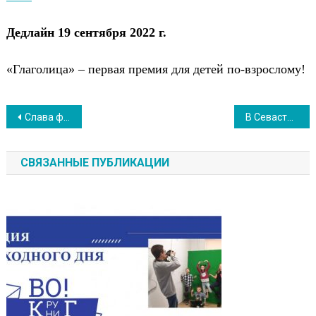
Дедлайн 19 сентября 2022 г.
«Глаголица»
–
первая премия для детей по-взрослому!
Навигация
Слава флоту России
В Севастополе введен «Жёлтый» уровень террористической опасности
по
СВЯЗАННЫЕ ПУБЛИКАЦИИ
записям