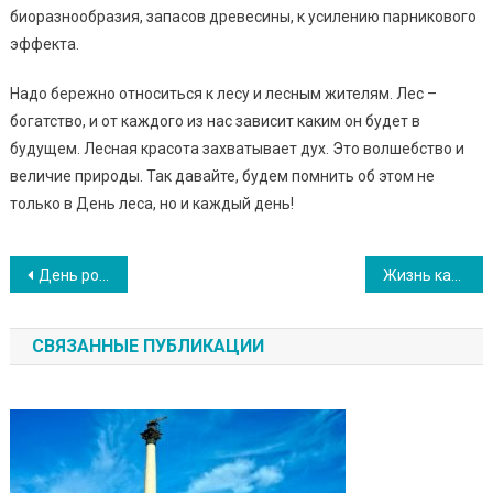
биоразнообразия, запасов древесины, к усилению парникового
эффекта.
Надо бережно относиться к лесу и лесным жителям. Лес –
богатство, и от каждого из нас зависит каким он будет в
будущем. Лесная красота захватывает дух. Это волшебство и
величие природы. Так давайте, будем помнить об этом не
только в День леса, но и каждый день!
Навигация
День рождения Гагарина
Жизнь как ценность
по
СВЯЗАННЫЕ ПУБЛИКАЦИИ
записям