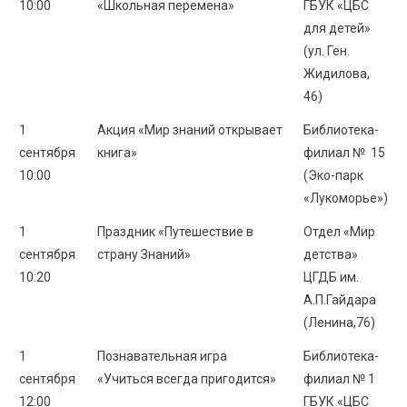
10:00
«Школьная перемена»
ГБУК «ЦБС
для детей»
(ул. Ген.
Жидилова,
46)
1
Акция «Мир знаний открывает
Библиотека-
сентября
книга»
филиал № 15
10:00
(Эко-парк
«Лукоморье»)
1
Праздник «Путешествие в
Отдел «Мир
сентября
страну Знаний»
детства»
10:20
ЦГДБ им.
А.П.Гайдара
(Ленина,76)
1
Познавательная игра
Библиотека-
сентября
«Учиться всегда пригодится»
филиал № 1
12:00
ГБУК «ЦБС