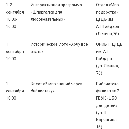
1-2
Интерактивная программа
Отдел «Мир
сентября
«Шпаргалка для
подростка»
10:00-
любознательных»
ЦГДБ им.
16:00
А.П.Гайдара
(Ленина,76)
1
Историческое лото «Хочу все
ОНИБТ ЦГДБ
сентября
знать»
им. А.П.
10:00
Гайдара
(ул. Ленина,
76)
1
Квест «В мир знаний через
Библиотека-
сентября
библиотеку»
филиал № 7
10:00
ГБУК «ЦБС
для детей»
(ул. П.
Корчагина,
16)