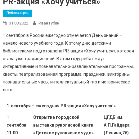
PR-акция «Хочу учиться»
Публикации
31.08.2022
Иван Губин
1 сентября в России ежегодно отмечается День знаний –
начало нового учебного года. К этому дню детскими
библиотеками подготовлена PR-акция «Хочу учиться», которая
стала уже традиционной. В этом году ребят ждут
интерактивные и познавательно-развлекательные программы,
квесты, театрализованная программа, праздники, викторины,
познавательные часы, интеллектуальный тир и историческое
лото.
1 сентября – ежегодная PR-акция «Хочу учиться!»
1
Открытие городской
ЦГДБ им.
сентября
выставки рукописной книги
А.П.Гайдара
11:00
«Детское рукописное чудо»
(Ленина,76)