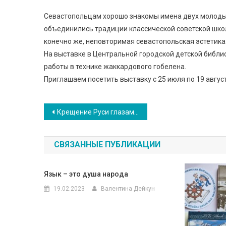
Севастопольцам хорошо знакомы имена двух молодых
объединились традиции классической советской шко
конечно же, неповторимая севастопольская эстетика
На выставке в Центральной городской детской библиот
работы в технике жаккардового гобелена.
Приглашаем посетить выставку с 25 июля по 19 август
Навигация
Крещение Руси глазами художников
по
СВЯЗАННЫЕ ПУБЛИКАЦИИ
записям
Язык – это душа народа
19.02.2023
Валентина Дейкун