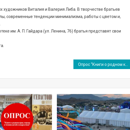
 художников Виталия и Валерия Либа. В творчестве братьев
лы, современные тенденции минимализма, работы с цветом и,
.
еке им. А. П. Гайдара (ул. Ленина, 76) братья представят свои
а.
Опрос “Книги о родном крае, городе в чтении детей и подростков”