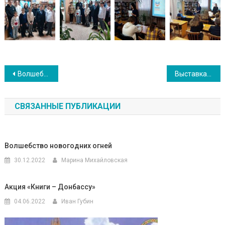
Навигация
Волшебница из Швеции
Выставка фактурной живописи «Жизнь в объеме»
по
СВЯЗАННЫЕ ПУБЛИКАЦИИ
записям
Волшебство новогодних огней
30.12.2022
Марина Михайловская
Акция «Книги – Донбассу»
04.06.2022
Иван Губин