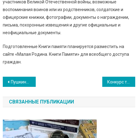
участников Великой Отечественной войны, возможные
воспоминания воинов или их родственников, солдатские и
офицерские книжки, фотографии, документы о награждении,
письма, похоронные извещения и другие официальные и
неофициальные документы.
Подготовленные Книги памяти планируется разместить на
сайте «Малая Родина. Книги Памяти» для всеобщего доступа
граждан.
Навигация
Пушкинская карта
Конкурс творческих работ «Жизнь за Отечество»
по
СВЯЗАННЫЕ ПУБЛИКАЦИИ
записям