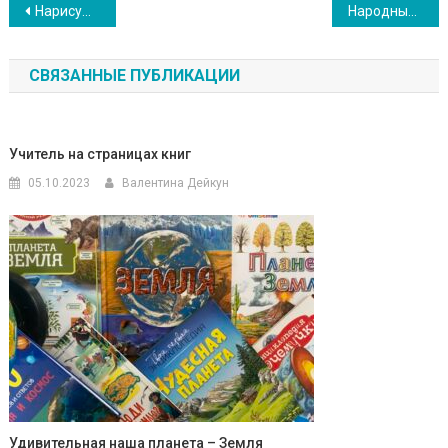
Навигация
Нарисую Севастополь сердцем!
Народные символы России
по
СВЯЗАННЫЕ ПУБЛИКАЦИИ
записям
Учитель на страницах книг
05.10.2023
Валентина Дейкун
Удивительная наша планета – Земля