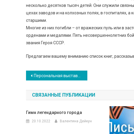
несколько десятков тысяч детей. Они служили связны
цехах заводов и на колхозных полях, в госпиталях, а
старшими.
Многие из них погибли – от вражеских пуль или в зас
орденами и медалями. Пять несовершеннолетних бо
звания Героя СССР.
Предлагаем вашему вниманию список книг, рассказы
Навигация
Персональная выставка «Шерстяное вдохновение»
по
СВЯЗАННЫЕ ПУБЛИКАЦИИ
записям
Гимн легендарного города
20.10.2022
Валентина Дейкун