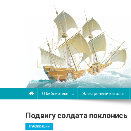
Библиотека-филиал №6
О библиотеке
Электронный каталог
Подвигу солдата поклонись
Публикации