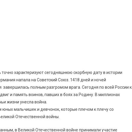
 точно характеризуют сегодняшнюю скорбную дату в истории
ермания напала на Советский Союз. 1418 дней и ночей
 завершилась полным разгромом врага. Сегодня по всей России к
виг и память воинов, павших в боях за Родину. В миллионах
чьи жизни унесла война.
ем юных мальчишек и девчонок, которые плечом к плечу со
Великой Отечественной войны.
данным, в Великой Отечественной войне принимали участие