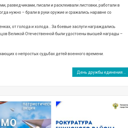
ми, разведчиками, писали и расклеивали листовки, работали в
 когда нужно – брали в руки оружие и сражались наравне со
тенках, от голода и холода… За боевые заслуги награждались
йцов Великой Отечественной были удостоены высшей награды –
вающих о непростых судьбах детей военного времени.
День дружбы единения славян