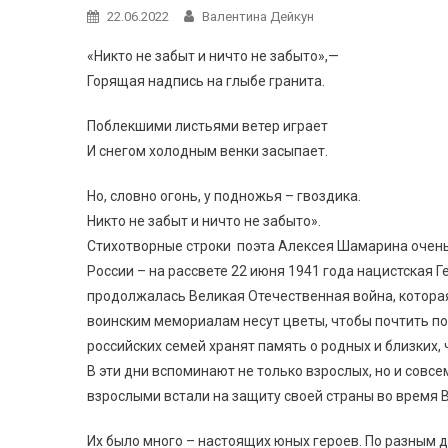
22.06.2022
Валентина Дейкун
«Никто не забыт и ничто не забыто»,—
Горящая надпись на глыбе гранита.
Поблекшими листьями ветер играет
И снегом холодным венки засыпает.
Но, словно огонь, у подножья – гвоздика.
Никто не забыт и ничто не забыто».
Стихотворные строки поэта Алексея Шамарина очень
России – на рассвете 22 июня 1941 года нацистская Г
продолжалась Великая Отечественная война, которая
воинским мемориалам несут цветы, чтобы почтить под
российских семей хранят память о родных и близких, 
В эти дни вспоминают не только взрослых, но и совс
взрослыми встали на защиту своей страны во время 
Их было много – настоящих юных героев. По разным 